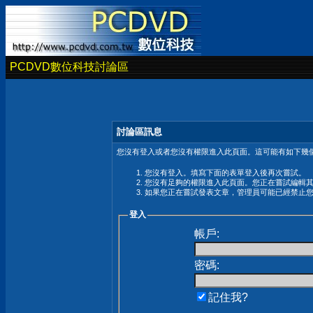
PCDVD數位科技討論區
討論區訊息
您沒有登入或者您沒有權限進入此頁面。這可能有如下幾個
您沒有登入。填寫下面的表單登入後再次嘗試。
您沒有足夠的權限進入此頁面。您正在嘗試編輯
如果您正在嘗試發表文章，管理員可能已經禁止
登入
帳戶:
密碼:
記住我?