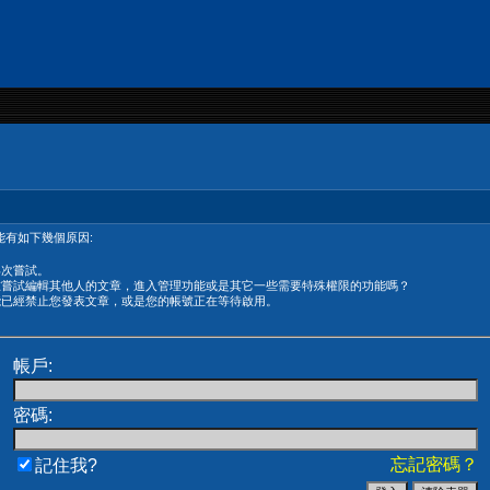
有如下幾個原因:
再次嘗試。
在嘗試編輯其他人的文章，進入管理功能或是其它一些需要特殊權限的功能嗎？
能已經禁止您發表文章，或是您的帳號正在等待啟用。
帳戶:
密碼:
忘記密碼？
記住我?