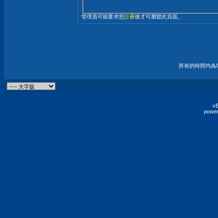
管理員可能要求您
註冊
後才可瀏覽此頁面。
所有的時間均為G
vB
power