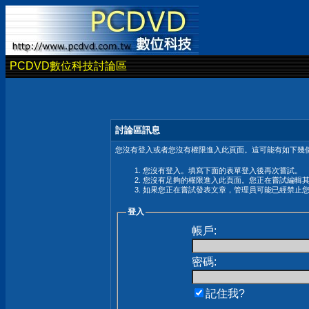
PCDVD數位科技討論區
討論區訊息
您沒有登入或者您沒有權限進入此頁面。這可能有如下幾個
您沒有登入。填寫下面的表單登入後再次嘗試。
您沒有足夠的權限進入此頁面。您正在嘗試編輯
如果您正在嘗試發表文章，管理員可能已經禁止
登入
帳戶:
密碼:
記住我?