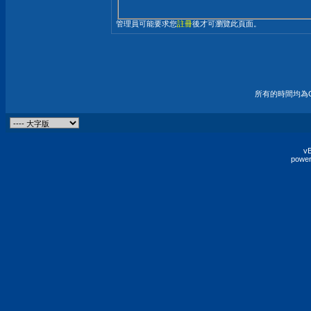
管理員可能要求您
註冊
後才可瀏覽此頁面。
所有的時間均為G
vB
power