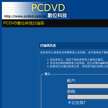
PCDVD數位科技討論區
討論區訊息
您沒有登入或者您沒有權限進入此頁面。這可能有如下幾個
您沒有登入。填寫下面的表單登入後再次嘗試。
您沒有足夠的權限進入此頁面。您正在嘗試編輯
如果您正在嘗試發表文章，管理員可能已經禁止
登入
帳戶:
密碼:
記住我?