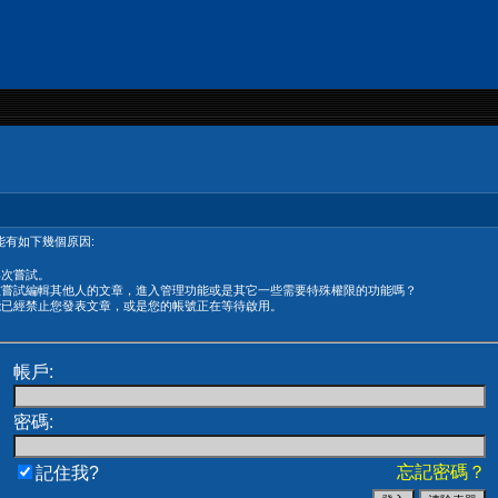
有如下幾個原因:
再次嘗試。
在嘗試編輯其他人的文章，進入管理功能或是其它一些需要特殊權限的功能嗎？
能已經禁止您發表文章，或是您的帳號正在等待啟用。
帳戶:
密碼:
忘記密碼？
記住我?