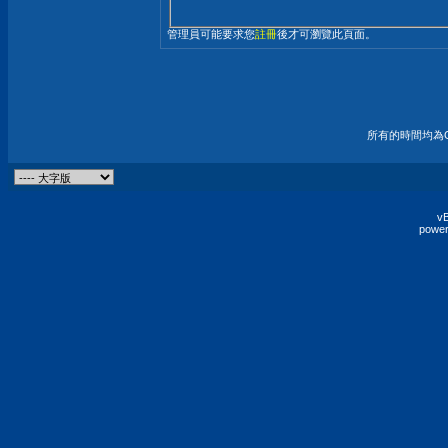
管理員可能要求您
註冊
後才可瀏覽此頁面。
所有的時間均為G
vB
power