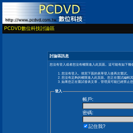
PCDVD數位科技討論區
討論區訊息
您沒有登入或者您沒有權限進入此頁面。這可能有如下幾個
您沒有登入。填寫下面的表單登入後再次嘗試。
您沒有足夠的權限進入此頁面。您正在嘗試編輯
如果您正在嘗試發表文章，管理員可能已經禁止
登入
帳戶:
密碼:
記住我?