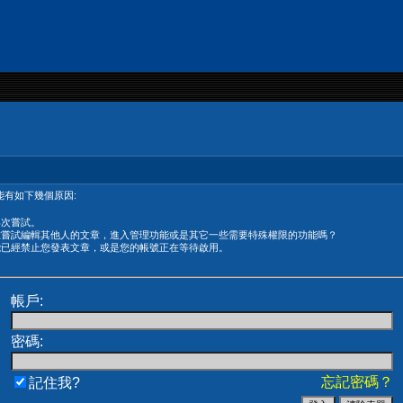
有如下幾個原因:
再次嘗試。
在嘗試編輯其他人的文章，進入管理功能或是其它一些需要特殊權限的功能嗎？
能已經禁止您發表文章，或是您的帳號正在等待啟用。
帳戶:
密碼:
忘記密碼？
記住我?