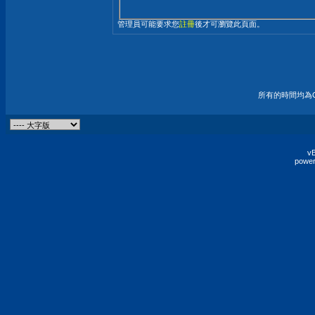
管理員可能要求您
註冊
後才可瀏覽此頁面。
所有的時間均為G
vB
power