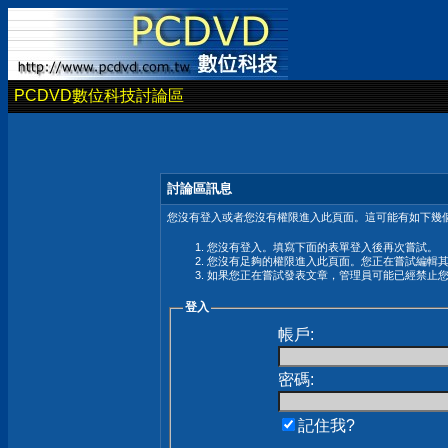
PCDVD數位科技討論區
討論區訊息
您沒有登入或者您沒有權限進入此頁面。這可能有如下幾個
您沒有登入。填寫下面的表單登入後再次嘗試。
您沒有足夠的權限進入此頁面。您正在嘗試編輯
如果您正在嘗試發表文章，管理員可能已經禁止
登入
帳戶:
密碼:
記住我?