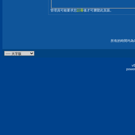
管理員可能要求您
註冊
後才可瀏覽此頁面。
所有的時間均為G
vB
power