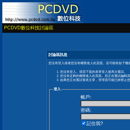
PCDVD數位科技討論區
討論區訊息
您沒有登入或者您沒有權限進入此頁面。這可能有如下幾個
您沒有登入。填寫下面的表單登入後再次嘗試。
您沒有足夠的權限進入此頁面。您正在嘗試編輯
如果您正在嘗試發表文章，管理員可能已經禁止
登入
帳戶:
密碼:
記住我?