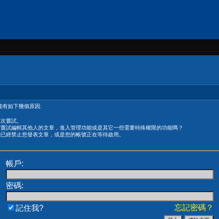
有如下幾個原因:
再次嘗試。
在嘗試編輯其他人的文章，進入管理功能或是其它一些需要特殊權限的功能嗎？
能已經禁止您發表文章，或是您的帳號正在等待啟用。
帳戶:
密碼:
忘記密碼？
記住我?