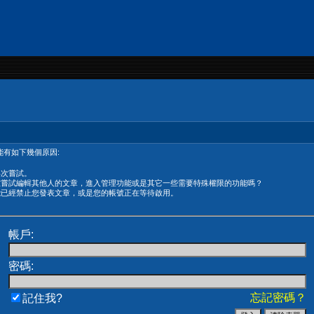
有如下幾個原因:
再次嘗試。
在嘗試編輯其他人的文章，進入管理功能或是其它一些需要特殊權限的功能嗎？
能已經禁止您發表文章，或是您的帳號正在等待啟用。
帳戶:
密碼:
忘記密碼？
記住我?