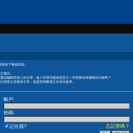
有如下幾個原因:
再次嘗試。
在嘗試編輯其他人的文章，進入管理功能或是其它一些需要特殊權限的功能嗎？
能已經禁止您發表文章，或是您的帳號正在等待啟用。
帳戶:
密碼:
忘記密碼？
記住我?