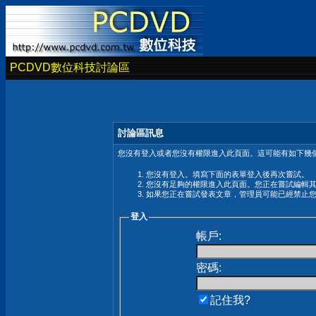
PCDVD數位科技討論區
討論區訊息
您沒有登入或者您沒有權限進入此頁面。這可能有如下幾個
您沒有登入。填寫下面的表單登入後再次嘗試。
您沒有足夠的權限進入此頁面。您正在嘗試編輯
如果您正在嘗試發表文章，管理員可能已經禁止
登入
帳戶:
密碼:
記住我?