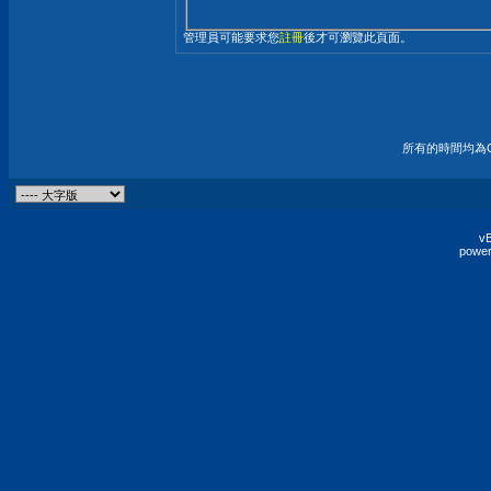
管理員可能要求您
註冊
後才可瀏覽此頁面。
所有的時間均為G
vB
power