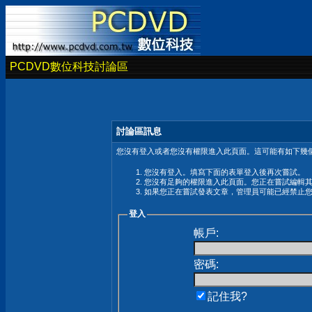
PCDVD數位科技討論區
討論區訊息
您沒有登入或者您沒有權限進入此頁面。這可能有如下幾個
您沒有登入。填寫下面的表單登入後再次嘗試。
您沒有足夠的權限進入此頁面。您正在嘗試編輯
如果您正在嘗試發表文章，管理員可能已經禁止
登入
帳戶:
密碼:
記住我?