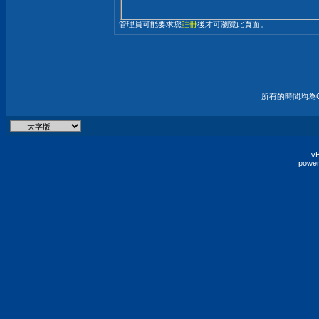
管理員可能要求您
註冊
後才可瀏覽此頁面。
所有的時間均為G
vB
power