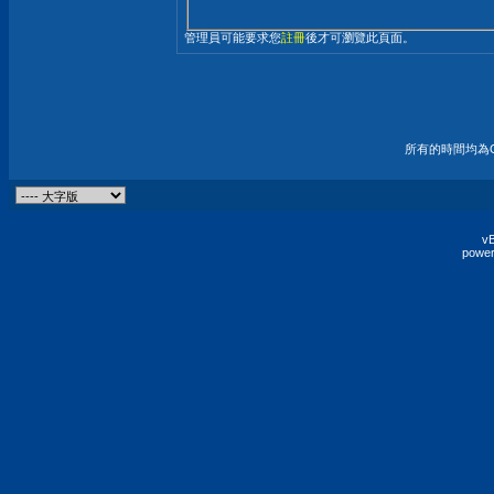
管理員可能要求您
註冊
後才可瀏覽此頁面。
所有的時間均為G
vB
power