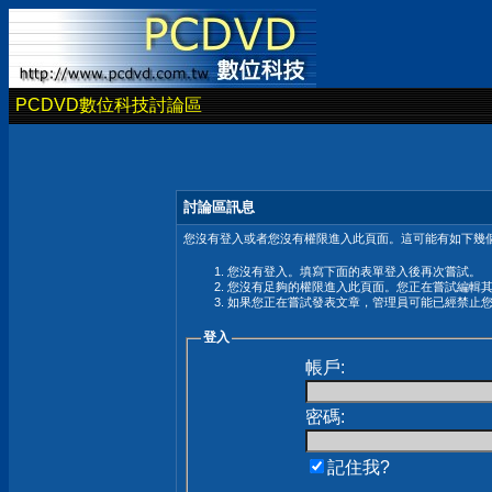
PCDVD數位科技討論區
討論區訊息
您沒有登入或者您沒有權限進入此頁面。這可能有如下幾個
您沒有登入。填寫下面的表單登入後再次嘗試。
您沒有足夠的權限進入此頁面。您正在嘗試編輯
如果您正在嘗試發表文章，管理員可能已經禁止
登入
帳戶:
密碼:
記住我?