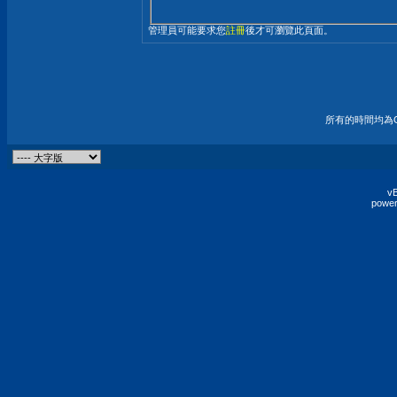
管理員可能要求您
註冊
後才可瀏覽此頁面。
所有的時間均為G
vB
power