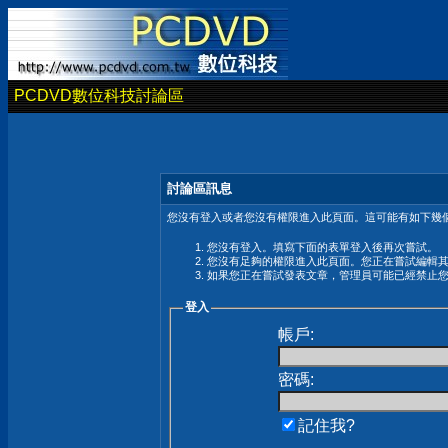
PCDVD數位科技討論區
討論區訊息
您沒有登入或者您沒有權限進入此頁面。這可能有如下幾個
您沒有登入。填寫下面的表單登入後再次嘗試。
您沒有足夠的權限進入此頁面。您正在嘗試編輯
如果您正在嘗試發表文章，管理員可能已經禁止
登入
帳戶:
密碼:
記住我?