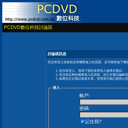
PCDVD數位科技討論區
討論區訊息
您沒有登入或者您沒有權限進入此頁面。這可能有如下幾個
您沒有登入。填寫下面的表單登入後再次嘗試。
您沒有足夠的權限進入此頁面。您正在嘗試編輯
如果您正在嘗試發表文章，管理員可能已經禁止
登入
帳戶:
密碼:
記住我?