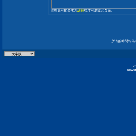
管理員可能要求您
註冊
後才可瀏覽此頁面。
所有的時間均為G
vB
power