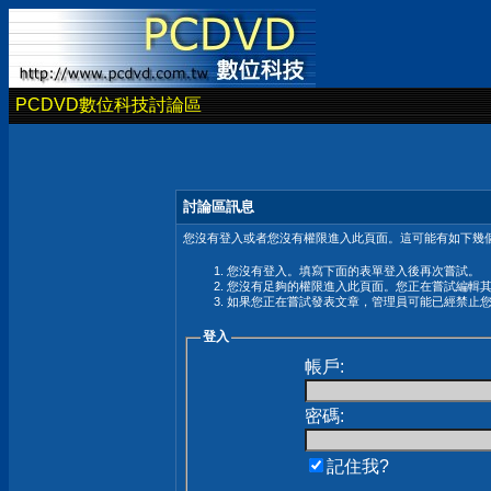
PCDVD數位科技討論區
討論區訊息
您沒有登入或者您沒有權限進入此頁面。這可能有如下幾個
您沒有登入。填寫下面的表單登入後再次嘗試。
您沒有足夠的權限進入此頁面。您正在嘗試編輯
如果您正在嘗試發表文章，管理員可能已經禁止
登入
帳戶:
密碼:
記住我?