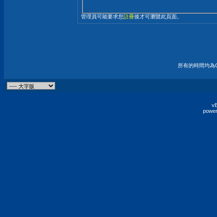
管理員可能要求您
註冊
後才可瀏覽此頁面。
所有的時間均為G
vB
power