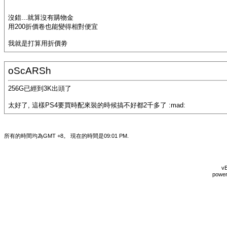
沒錯...就算沒有購物金
用200折價卷也能變得相對便宜
我就是打算用折價劵
oScARSh
256G已經到3K出頭了
太好了, 這樣PS4要買時配來裝的時候搞不好都2千多了 :mad:
所有的時間均為GMT +8。 現在的時間是
09:01 PM
.
vB
power