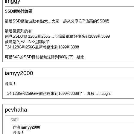
imggy
SSD價格討論區
最近SSD價格波動有點大...大家一起來分享C/P值高的SSD吧
最近留意到的有
創見SSD340 128G和256G...市場最低價好像來到1899和3599
被逼急的EZLINK也開殺了
T34 128G和256G最新報價來到1699和3388
可惜64G的SSD目前都無法降到900以下...殘念
iamyy2000
是喔！
T34 128G和256G報價已經來到1699和3388了，真殺... :laugh:
pcvhaha
引用:
作者
iamyy2000
是喔！