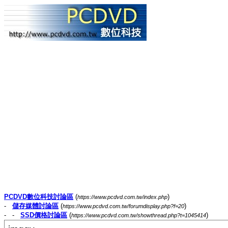
PCDVD數位科技討論區
(
)
https://www.pcdvd.com.tw/index.php
-
儲存媒體討論區
(
)
https://www.pcdvd.com.tw/forumdisplay.php?f=20
- -
SSD價格討論區
(
)
https://www.pcdvd.com.tw/showthread.php?t=1045414