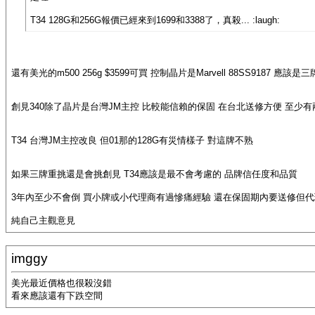
T34 128G和256G報價已經來到1699和3388了，真殺... :laugh:
還有美光的m500 256g $3599可買 控制晶片是Marvell 88SS9187
創見340除了晶片是台灣JM主控 比較能信賴的保固 在台北送修方便 至少
T34 台灣JM主控改良 但01那的128G有災情樣子 對這牌不熟
如果三牌重挑還是會挑創見 T34應該是最不會考慮的 品牌信任度和品質
3年內至少不會倒 買小牌或小代理商有過慘痛經驗 還在保固期內要送修但代理商已
純自己主觀意見
imggy
美光最近價格也很殺沒錯
看來應該還有下跌空間