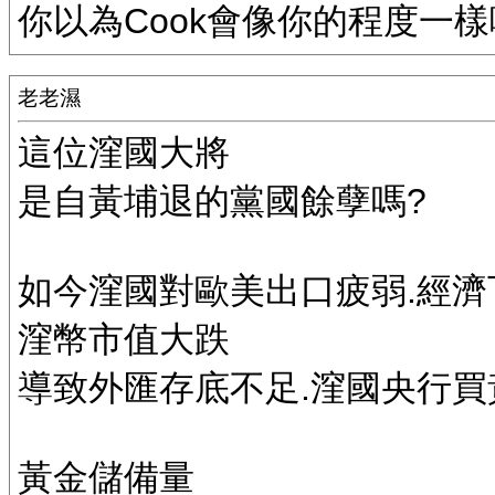
你以為Cook會像你的程度一樣
老老濕
這位漥國大將
是自黃埔退的黨國餘孽嗎?
如今漥國對歐美出口疲弱.經濟
漥幣市值大跌
導致外匯存底不足.漥國央行買
黃金儲備量