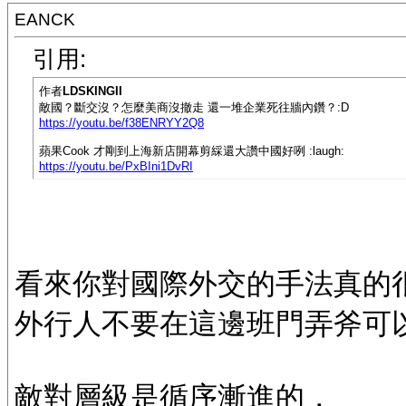
EANCK
引用:
作者
LDSKINGII
敵國？斷交沒？怎麼美商沒撤走 還一堆企業死往牆內鑽？:D
https://youtu.be/f38ENRYY2Q8
蘋果Cook 才剛到上海新店開幕剪綵還大讚中國好咧 :laugh:
https://youtu.be/PxBIni1DvRI
看來你對國際外交的手法真的
外行人不要在這邊班門弄斧可
敵對層級是循序漸進的，