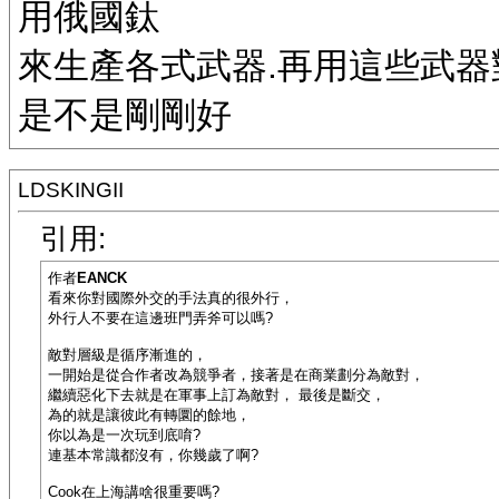
用俄國鈦
來生產各式武器.再用這些武器
是不是剛剛好
LDSKINGII
引用:
作者
EANCK
看來你對國際外交的手法真的很外行，
外行人不要在這邊班門弄斧可以嗎?
敵對層級是循序漸進的，
一開始是從合作者改為競爭者，接著是在商業劃分為敵對，
繼續惡化下去就是在軍事上訂為敵對， 最後是斷交，
為的就是讓彼此有轉圜的餘地，
你以為是一次玩到底唷?
連基本常識都沒有，你幾歲了啊?
Cook在上海講啥很重要嗎?