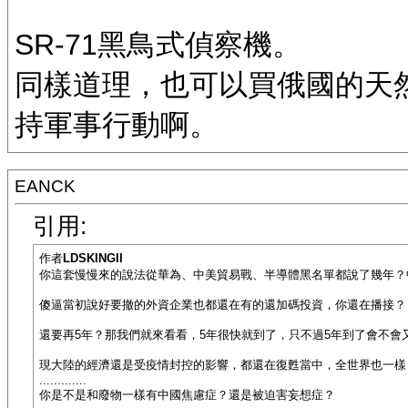
SR-71黑鳥式偵察機。
同樣道理，也可以買俄國的天
持軍事行動啊。
EANCK
引用:
作者
LDSKINGII
你這套慢慢來的說法從華為、中美貿易戰、半導體黑名單都說了幾年？
傻逼當初說好要撤的外資企業也都還在有的還加碼投資，你還在播接？
還要再5年？那我們就來看看，5年很快就到了，只不過5年到了會不會
現大陸的經濟還是受疫情封控的影響，都還在復甦當中，全世界也一樣
.............
你是不是和廢物一樣有中國焦慮症？還是被迫害妄想症？