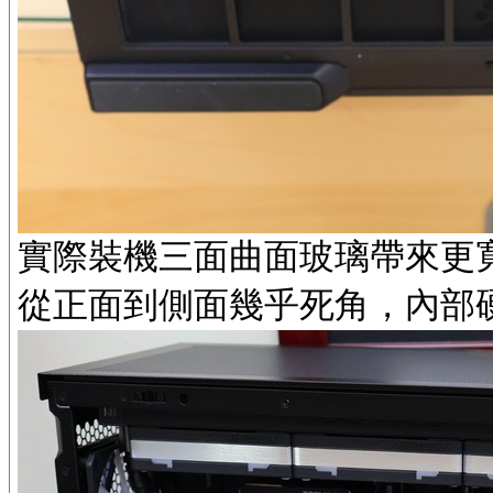
實際裝機三面曲面玻璃帶來更
從正面到側面幾乎死角，內部