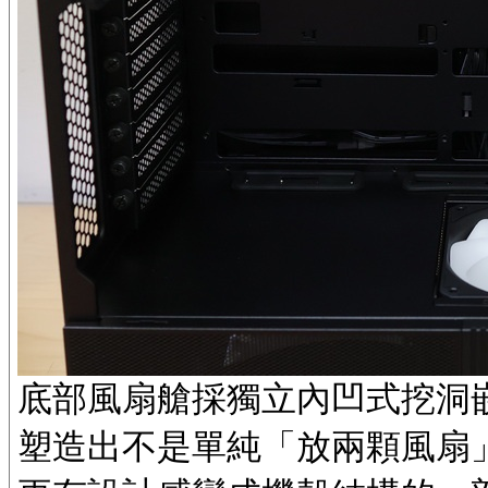
底部風扇艙採獨立內凹式挖洞
塑造出不是單純「放兩顆風扇