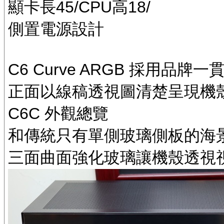
顯卡長45/CPU高18/
側置電源設計
C6 Curve ARGB 採用品
正面以線稿透視圖清楚呈現機
C6C 外觀總覽
和傳統只有單側玻璃側板的海
三面曲面強化玻璃讓機殼透視