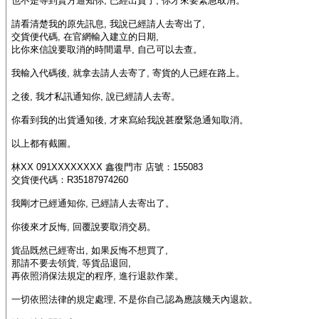
也不是等到賣方通知你, 已經出貨了, 你才來要緊急取消。
請看清楚我的原先訊息, 我說已經請人去寄出了,
交貨便代碼, 在官網輸入建立的日期,
比你來信說要取消的時間還早, 自己可以去查。
我輸入代碼後, 就拿去請人去寄了, 寄貨的人已經在路上。
之後, 我才私訊通知你, 說已經請人去寄。
你看到我的出貨通知後, 才來寫給我說甚麼緊急通知取消。
以上都有截圖。
林XX 091XXXXXXXX 鑫復門市 店號：155083
交貨便代碼：R35187974260
我剛才已經通知你, 已經請人去寄出了。
你後來才反悔, 回覆說要取消交易。
貨品既然已經寄出, 如果反悔不想買了,
那請不要去領貨, 等貨品退回,
再依照消保法規定的程序, 進行退款作業。
一切依照法律的規定處理, 不是你自己認為應該幾天內退款。