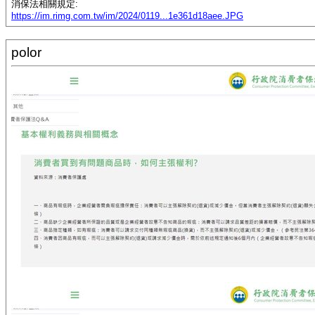
消保法相關規定:
https://im.rimg.com.tw/im/2024/0119...1e361d18aee.JPG
polor