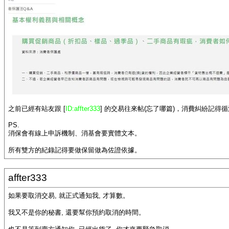
之前已經有站友跟 [
ID:affter333
] 的交易往來帖(忘了哪篇)，消費糾紛記
PS.
消保會有線上申訴機制、消基會要實體文本。
所有雙方的紀錄記得要做保留做為佐證依據。
affter333
如果要取消交易, 就正式通知我, 才算數。
我又不是你的秘書, 還要幫你預約取消的時間。