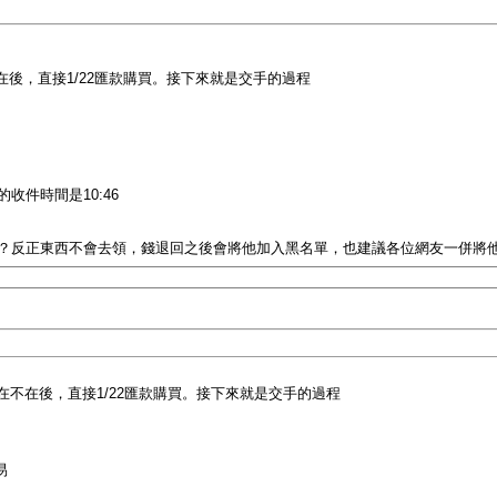
在後，直接1/22匯款購買。接下來就是交手的過程
的收件時間是10:46
？反正東西不會去領，錢退回之後會將他加入黑名單，也建議各位網友一併將
在不在後，直接1/22匯款購買。接下來就是交手的過程
易