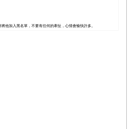
併將他加入黑名單，不要有任何的牽扯，心情會愉快許多。