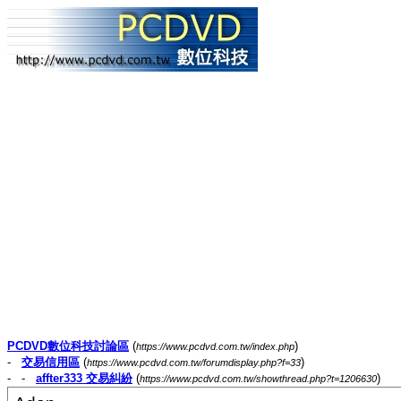
PCDVD數位科技討論區
(
)
https://www.pcdvd.com.tw/index.php
-
交易信用區
(
)
https://www.pcdvd.com.tw/forumdisplay.php?f=33
- -
affter333 交易糾紛
(
)
https://www.pcdvd.com.tw/showthread.php?t=1206630