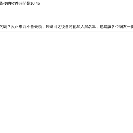
交貨便的收件時間是10:46
的嗎？反正東西不會去領，錢退回之後會將他加入黑名單，也建議各位網友一