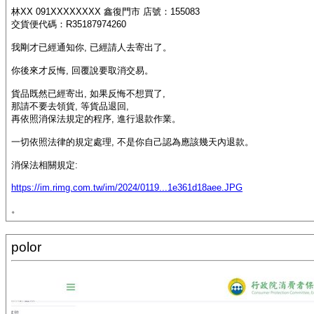
林XX 091XXXXXXXX 鑫復門市 店號：155083
交貨便代碼：R35187974260
我剛才已經通知你, 已經請人去寄出了。
你後來才反悔, 回覆說要取消交易。
貨品既然已經寄出, 如果反悔不想買了,
那請不要去領貨, 等貨品退回,
再依照消保法規定的程序, 進行退款作業。
一切依照法律的規定處理, 不是你自己認為應該幾天內退款。
消保法相關規定:
https://im.rimg.com.tw/im/2024/0119...1e361d18aee.JPG
。
polor