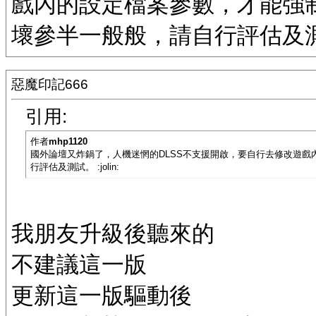
戲內的設定檔案參數，才能強制
壞參半一般般，請自行評估及測試。 
惡魔印記666
引用:
作者
mhp1120
國外論壇又炸鍋了，人機迷惘的DLSS不支援開啟，要自行去修改遊戲
行評估及測試。 :jolin:
我朋友升級後聽來的
不建議這一版
更新這一版驅動後