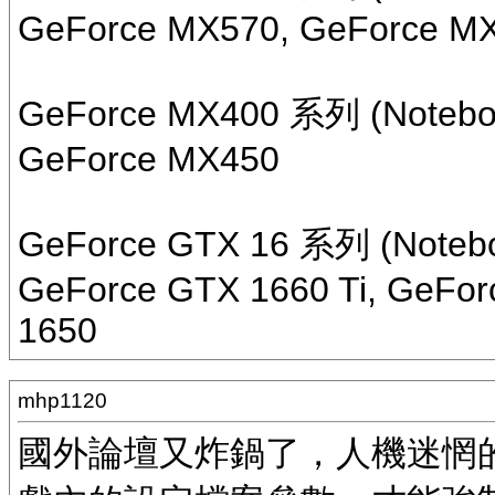
GeForce MX570, GeForce M
GeForce MX400 系列 (Notebo
GeForce MX450
GeForce GTX 16 系列 (Noteb
GeForce GTX 1660 Ti, GeFor
1650
mhp1120
國外論壇又炸鍋了，人機迷惘的