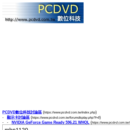
PCDVD數位科技討論區
(
)
https://www.pcdvd.com.tw/index.php
-
顯示卡討論區
(
)
https://www.pcdvd.com.tw/forumdisplay.php?f=8
- -
NVIDIA GeForce Game Ready 596.21 WHQL
(
https://www.pcdvd.com.tw
mhp1120