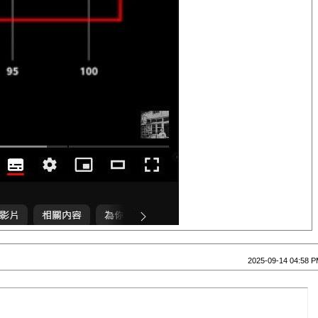
2025-09-14 04:58 