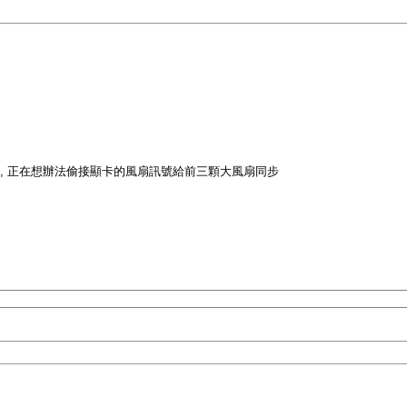
的, 正在想辦法偷接顯卡的風扇訊號給前三顆大風扇同步