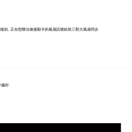
這樣的, 正在想辦法偷接顯卡的風扇訊號給前三顆大風扇同步
少越好