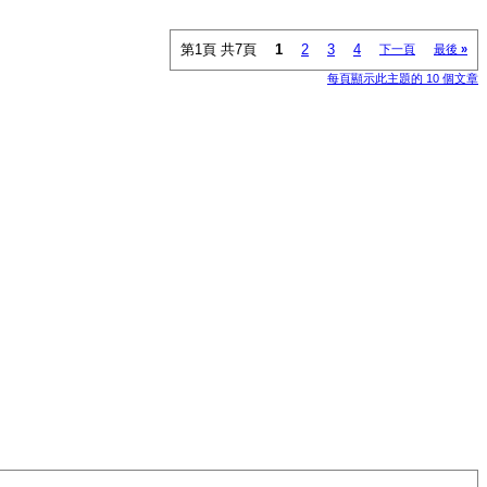
第1頁 共7頁
1
2
3
4
下一頁
最後
»
每頁顯示此主題的 10 個文章