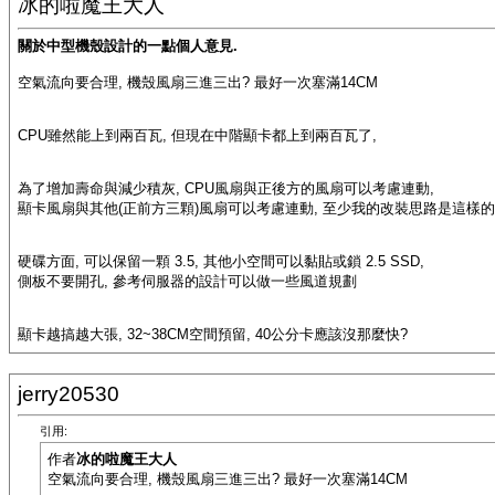
冰的啦魔王大人
關於中型機殼設計的一點個人意見.
空氣流向要合理, 機殼風扇三進三出? 最好一次塞滿14CM
CPU雖然能上到兩百瓦, 但現在中階顯卡都上到兩百瓦了,
為了增加壽命與減少積灰, CPU風扇與正後方的風扇可以考慮連動,
顯卡風扇與其他(正前方三顆)風扇可以考慮連動, 至少我的改裝思路是這樣
硬碟方面, 可以保留一顆 3.5, 其他小空間可以黏貼或鎖 2.5 SSD,
側板不要開孔, 參考伺服器的設計可以做一些風道規劃
顯卡越搞越大張, 32~38CM空間預留, 40公分卡應該沒那麼快?
jerry20530
引用:
作者
冰的啦魔王大人
空氣流向要合理, 機殼風扇三進三出? 最好一次塞滿14CM