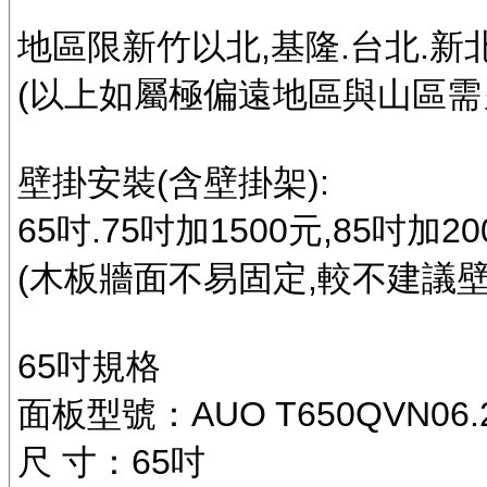
地區限新竹以北,基隆.台北.新北
(以上如屬極偏遠地區與山區需
壁掛安裝(含壁掛架):
65吋.75吋加1500元,85吋加20
(木板牆面不易固定,較不建議壁
65吋規格
面板型號：AUO T650QVN06.2 
尺 寸：65吋