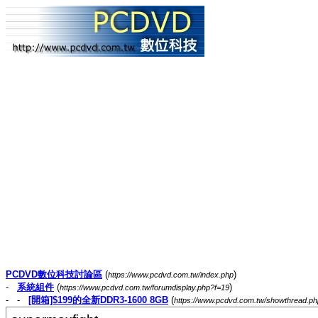
PCDVD數位科技討論區
(
)
https://www.pcdvd.com.tw/index.php
-
系統組件
(
)
https://www.pcdvd.com.tw/forumdisplay.php?f=19
- -
[開箱]$199的全新DDR3-1600 8GB
(
https://www.pcdvd.com.tw/showthread.p