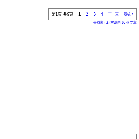
第1頁 共9頁
1
2
3
4
下一頁
最後
»
每頁顯示此主題的 10 個文章