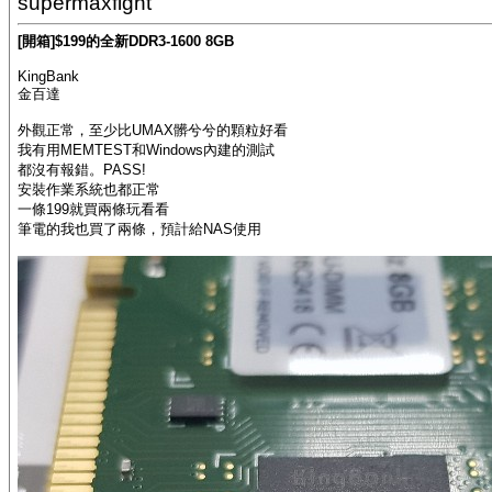
supermaxfight
[開箱]$199的全新DDR3-1600 8GB
KingBank
金百達
外觀正常，至少比UMAX髒兮兮的顆粒好看
我有用MEMTEST和Windows內建的測試
都沒有報錯。PASS!
安裝作業系統也都正常
一條199就買兩條玩看看
筆電的我也買了兩條，預計給NAS使用