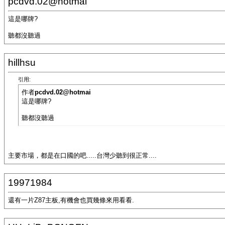
pcdvd.02@hotmai
這是哪牌?
聽都沒聽過
hillhsu
引用:
作者
pcdvd.02@hotmai
這是哪牌?
聽都沒聽過
主要市場，都是在口國的吧.....台灣少聽到很正常....
19971984
還有一片Z87主板,有機會也買幾條來用看看.