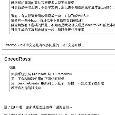
但您關於簡體的觀點我想很多人都不會接受
可是我是學理工的，不是學文的，所以也不知道到底哪邊才是正確的，
還有，有人把這幾個軟體寫成一套，叫做Txt2VobSub
雖然有一些小bug，而且似乎不會依空白自動斷行
但竟然沒有了亂碼的問題，不知道是我沒發現還是MaestroSBT的版本
可是生成的字幕都會糊在一起，所以最後也放棄啦
Txt2VobSub转中文还是有很多问题的，转E文还可以。
SpeedRossi
引用:
你的系統沒裝 Microsoft .NET Framework
又，字會糊掉跟使用的字體也有關係
另，SubtitleCreator 更新到 1.5 版了，好快，不知又改了些什麼
希望這次你能試成功
裝了就OK啦，原來就是差這個啊，謝謝告知～