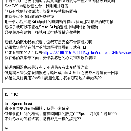
不過再試用之後才知道，其實我們試過的每一種方式都會改時間軸
Son2VSub這軟體也會，我剛剛才發現
但我有找到解決辦法，就是直接替換時間軸
也就是說不管時間軸怎麼變換
用一個小程式把Srt裡面好的時間軸替換idx裡面那個壞掉的時間軸
這樣子就可以不管在Srt to Sub的過程中時間軸如何變動
只要順序和總數一樣就可以把時間軸完整替換
這程式的概念我有想過，但我可是完全不會寫程式啊
結果我無意間在對岸的討論區裡面看到，就在TLF
如果有需要的人可以去
http://202.98.116.70:888/cgi-bin/ne...pic=3497&sho
就在他的教學最下面，要懷著感恩的心去謝謝原作者唷
亂碼的問題應該是沒有，不過我沒有太多時間注意
但是我不管我怎麼調顏色，輸出成 idx & Sub 之後都不是這麼一回事
然後就只好再用VobSub調顏色啦，我有哪個地方弄錯嗎??
is-me
to : SpeedRossi
會不會去更改到時間軸，我是不太確定
但每個使用到的程式，都有時間軸的設定("??fps = 時間軸" 是嗎??)
不知你在每個程式裏，是否都是一樣的設定??
另