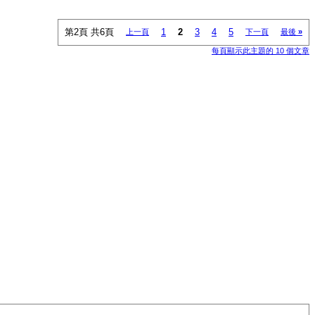
第2頁 共6頁
1
2
3
4
5
上一頁
下一頁
最後
»
每頁顯示此主題的 10 個文章