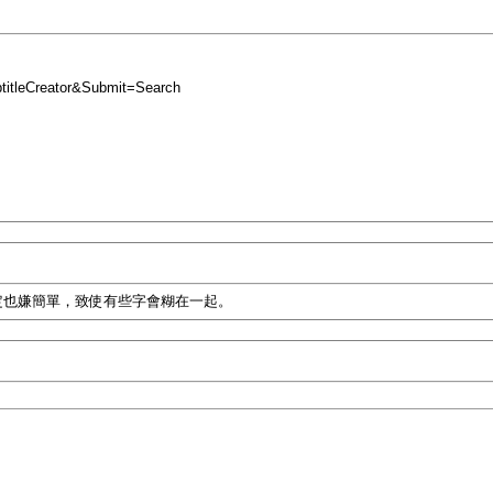
leCreator&Submit=Search
設定也嫌簡單，致使有些字會糊在一起。