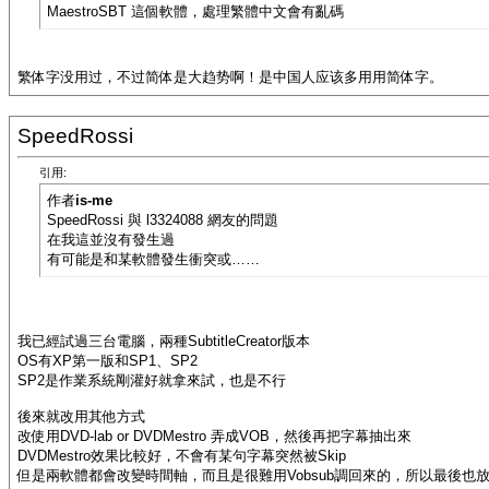
MaestroSBT 這個軟體，處理繁體中文會有亂碼
繁体字没用过，不过简体是大趋势啊！是中国人应该多用用简体字。
SpeedRossi
引用:
作者
is-me
SpeedRossi 與 l3324088 網友的問題
在我這並沒有發生過
有可能是和某軟體發生衝突或……
我已經試過三台電腦，兩種SubtitleCreator版本
OS有XP第一版和SP1、SP2
SP2是作業系統剛灌好就拿來試，也是不行
後來就改用其他方式
改使用DVD-lab or DVDMestro 弄成VOB，然後再把字幕抽出來
DVDMestro效果比較好，不會有某句字幕突然被Skip
但是兩軟體都會改變時間軸，而且是很難用Vobsub調回來的，所以最後也