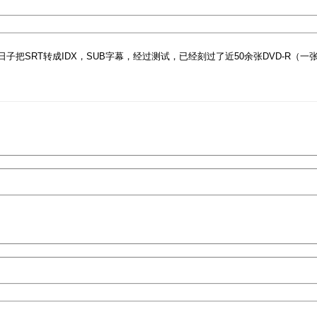
些日子把SRT转成IDX，SUB字幕，经过测试，已经刻过了近50余张DVD-R（一