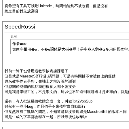
真希望有工具可以吃Unicode，時間軸能夠不被改變，但是沒有.......
總之目前我先放棄囉
SpeedRossi
引用:
作者
uso
繁体字𤰉用�e，不�e𢠃体是大𢵄�啊！是中�人倃�G多用用𢠃体字
我前一陣子也曾用這教學按表操課過了
但是就是MaestroSBT的亂碼問題，可是有時間軸不會被修改的優點
原來教學作者是您，先補上之前沒說的謝謝
但您關於簡體的觀點我想很多人都不會接受
可是我是學理工的，不是學文的，所以也不知道到底哪邊才是正確的，就是
還有，有人把這幾個軟體寫成一套，叫做Txt2VobSub
雖然有一些小bug，而且似乎不會依空白自動斷行
但竟然沒有了亂碼的問題，不知道是我沒發現還是MaestroSBT的版本不同
可是生成的字幕都會糊在一起，所以最後也放棄啦