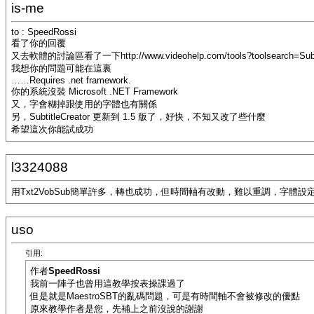
is-me
to : SpeedRossi
看了你的回覆
又去軟體的討論區看了一下http://www.videohelp.com/tools?toolsearch=Subtit
我想你的問題可能在這裏
……Requires .net framework.
你的系統沒裝 Microsoft .NET Framework
又，字會糊掉跟使用的字體也有關係
另，SubtitleCreator 更新到 1.5 版了，好快，不知又改了些什麼
希望這次你能試成功
l3324088
用Txt2VobSub簡單許多，轉也成功，但時間軸有改動，難以重調，字體
uso
引用:
作者
SpeedRossi
我前一陣子也曾用這教學按表操課過了
但是就是MaestroSBT的亂碼問題，可是有時間軸不會被修改的優點
原來教學作者是您，先補上之前沒說的謝謝