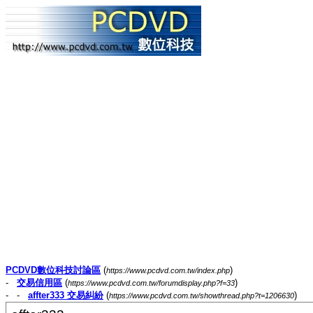
PCDVD數位科技討論區
(
)
https://www.pcdvd.com.tw/index.php
-
交易信用區
(
)
https://www.pcdvd.com.tw/forumdisplay.php?f=33
- -
affter333 交易糾紛
(
)
https://www.pcdvd.com.tw/showthread.php?t=1206630