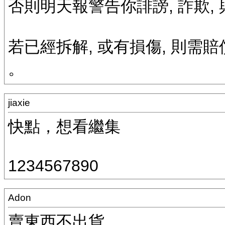
否則明天報警告你誹謗, 詐欺,
若已經拆解, 或有損傷, 則需
。
jiaxie
快點，想看繼集
1234567890
Adon
賣東西不出貨