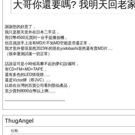
大哥你還要嗎? 我明天回老
謝謝您的好意了，
我只是那天意外在日本二手店，
用日幣4500元買到一台手提播放機，
但店員說手上沒有MD片不知MD空能是否還正常，
我才意外發現居然2023年的現在yodobashi居然還有賣MD片....
（很幸運測試後一切正常）
話說這可是小時候高攀不起的夢幻設備阿，
有CD+FM+MD+TAPE，
還有多色的LED情境燈.....
還是Victor牌（即JVC）....
以前在台灣的百貨公司看到類似產品，
至少賣到8000台幣以上啊......
--------------------------------------------------
ThugAngel
引用: