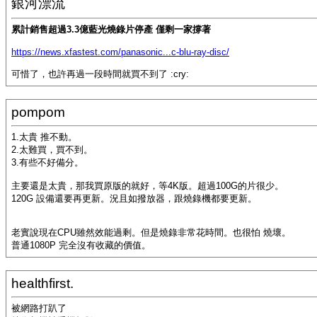
銀河漂流
累計銷售超過3.3億藍光燒錄片停產 僅剩一家撐著
https://news.xfastest.com/panasonic...c-blu-ray-disc/
可惜了，也許再過一段時間就買不到了 :cry:
pompom
1.太貴 推不動。
2.太難買，買不到。
3.有些不好備分。
主要還是太貴，那我買原版的就好，等4K版。超過100G的片很少。
120G 設備還要再更新。況且如撥放器，跟燒錄機都要更新。
老實說現在CPU雖然效能過剩。但是燒錄非常花時間。也很怕 燒壞。
普通1080P 完全沒有收藏的價值。
healthfirst.
被網路打趴了