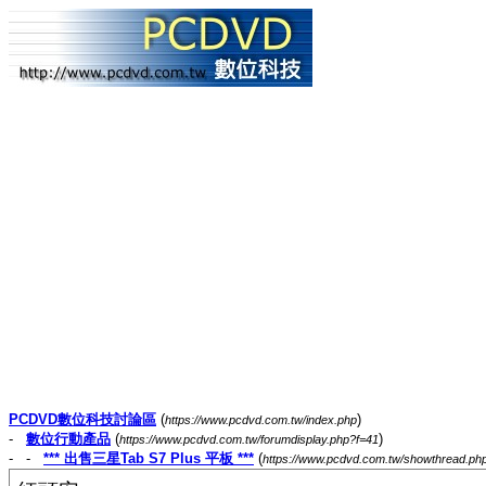
PCDVD數位科技討論區
(
)
https://www.pcdvd.com.tw/index.php
-
數位行動產品
(
)
https://www.pcdvd.com.tw/forumdisplay.php?f=41
- -
*** 出售三星Tab S7 Plus 平板 ***
(
https://www.pcdvd.com.tw/showthread.ph