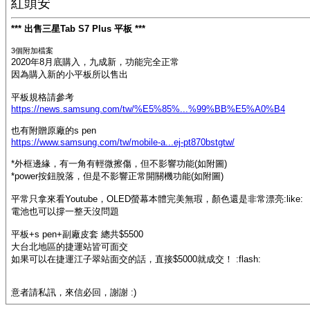
紅頭安
*** 出售三星Tab S7 Plus 平板 ***
3個附加檔案
2020年8月底購入，九成新，功能完全正常
因為購入新的小平板所以售出
平板規格請參考
https://news.samsung.com/tw/%E5%85%...%99%BB%E5%A0%B4
也有附贈原廠的s pen
https://www.samsung.com/tw/mobile-a...ej-pt870bstgtw/
*外框邊緣，有一角有輕微擦傷，但不影響功能(如附圖)
*power按鈕脫落，但是不影響正常開關機功能(如附圖)
平常只拿來看Youtube，OLED螢幕本體完美無瑕，顏色還是非常漂亮:like:
電池也可以撐一整天沒問題
平板+s pen+副廠皮套 總共$5500
大台北地區的捷運站皆可面交
如果可以在捷運江子翠站面交的話，直接$5000就成交！ :flash:
意者請私訊，來信必回，謝謝 :)