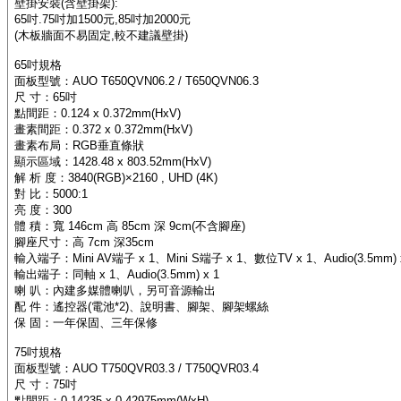
壁掛安裝(含壁掛架):
65吋.75吋加1500元,85吋加2000元
(木板牆面不易固定,較不建議壁掛)
65吋規格
面板型號：AUO T650QVN06.2 / T650QVN06.3
尺 寸：65吋
點間距：0.124 x 0.372mm(HxV)
畫素間距：0.372 x 0.372mm(HxV)
畫素布局：RGB垂直條狀
顯示區域：1428.48 x 803.52mm(HxV)
解 析 度：3840(RGB)×2160 , UHD (4K)
對 比：5000:1
亮 度：300
體 積：寬 146cm 高 85cm 深 9cm(不含腳座)
腳座尺寸：高 7cm 深35cm
輸入端子：Mini AV端子 x 1、Mini S端子 x 1、數位TV x 1、Audio(3.5mm) x
輸出端子：同軸 x 1、Audio(3.5mm) x 1
喇 叭：內建多媒體喇叭，另可音源輸出
配 件：遙控器(電池*2)、說明書、腳架、腳架螺絲
保 固：一年保固、三年保修
75吋規格
面板型號：AUO T750QVR03.3 / T750QVR03.4
尺 寸：75吋
點間距：0.14235 x 0.42975mm(WxH)