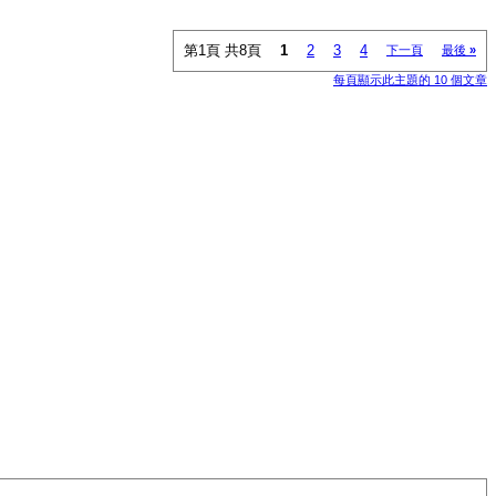
第1頁 共8頁
1
2
3
4
下一頁
最後
»
每頁顯示此主題的 10 個文章