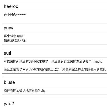
heeroc
台中殘念~~~~~
yuvia
屏東殘念 哈哈
機會讓給別人囉
sutl
可惜房間內已經有65吋4K電視了，已經會對進出房間造成妨礙了 :laugh:
而且之前買了兩次65"4K電視(實際上3次)，才買到完全符合電腦使用的電視，台
bluse
您好有開放偏遠地區自取?:shy:
yao2