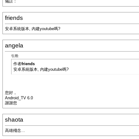
備註：
friends
安卓系統版本, 內建youtube嗎?
angela
引用:
作者
friends
安卓系統版本, 內建youtube嗎?
您好，
Android_TV 6.0
謝謝您
shaota
高雄殘念…