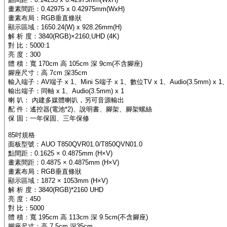
畫素間距：0.42975 x 0.42975mm(WxH)
畫素布局：RGB垂直條狀
顯示區域：1650.24(W) x 928.26mm(H)
解 析 度：3840(RGB)×2160,UHD (4K)
對 比：5000:1
亮 度：300
體 積：寬 170cm 高 105cm 深 9cm(不含腳座)
腳座尺寸：高 7cm 深35cm
輸入端子：AV端子 x 1、Mini S端子 x 1、數位TV x 1、Audio(3.5mm) x 1、H
輸出端子：同軸 x 1、Audio(3.5mm) x 1
喇 叭： 內建多媒體喇叭，另可音源輸出
配 件：遙控器(電池*2)、說明書、腳架、腳架螺絲
保 固：一年保固、三年保修
85吋規格
面板型號：AUO T850QVR01.0/T850QVN01.0
點間距：0.1625 × 0.4875mm (H×V)
畫素間距：0.4875 × 0.4875mm (H×V)
畫素布局：RGB垂直條狀
顯示區域：1872 × 1053mm (H×V)
解 析 度：3840(RGB)*2160 UHD
亮 度：450
對 比：5000
體 積：寬 195cm 高 113cm 深 9.5cm(不含腳座)
腳座尺寸：高 7.5cm 深35cm