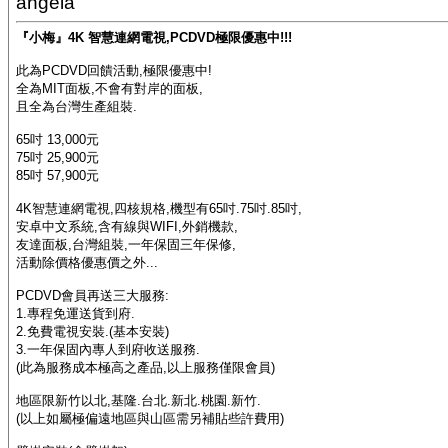
angela
『小梅』4K 智慧連網電視,PCDVD極限優惠中!!!
此為PCDVD回饋活動,極限優惠中!
全為MIT面板,不會有對岸的面板,
且全為台灣生產組裝.
65吋 13,000元
75吋 25,900元
85吋 57,900元
4K智慧連網電視,四核規格,機型有65吋.75吋.85吋,
安卓中文系統,含有線與WIFI,外銷機款,
友達面板,台灣組裝,一年保固三年保修,
活動除價格優惠價之外...
PCDVD會員再送三大服務:
1.專程免運送貨到府.
2.免費電視安裝.(基本安裝)
3.一年保固內專人到府收送服務.
(此為服務成本極高之產品,以上服務僅限會員)
地區限新竹以北,基隆.台北.新北.桃園.新竹.
(以上如屬極偏遠地區與山區需另補貼些許費用)