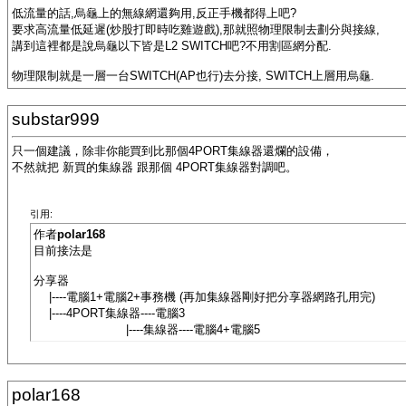
低流量的話,烏龜上的無線網還夠用,反正手機都得上吧?
要求高流量低延遲(炒股打即時吃雞遊戲),那就照物理限制去劃分與接線,
講到這裡都是說烏龜以下皆是L2 SWITCH吧?不用割區網分配.
物理限制就是一層一台SWITCH(AP也行)去分接, SWITCH上層用烏龜.
substar999
只一個建議，除非你能買到比那個4PORT集線器還爛的設備，
不然就把 新買的集線器 跟那個 4PORT集線器對調吧。
引用:
作者
polar168
目前接法是
分享器
|----電腦1+電腦2+事務機 (再加集線器剛好把分享器網路孔用完)
|----4PORT集線器----電腦3
|----集線器----電腦4+電腦5
polar168