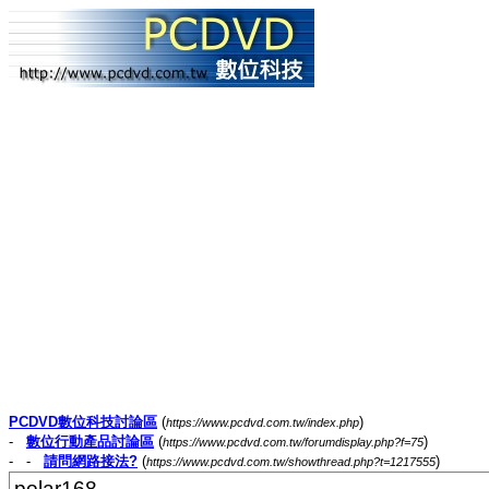
PCDVD數位科技討論區
(
)
https://www.pcdvd.com.tw/index.php
-
數位行動產品討論區
(
)
https://www.pcdvd.com.tw/forumdisplay.php?f=75
- -
請問網路接法?
(
)
https://www.pcdvd.com.tw/showthread.php?t=1217555
polar168