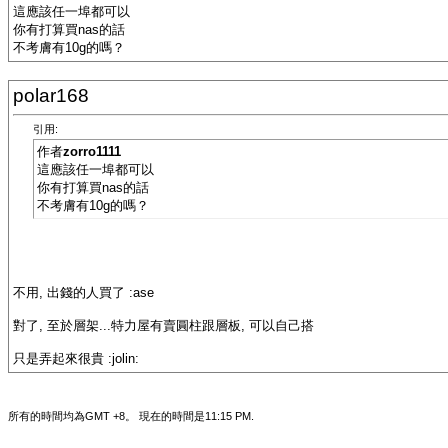
這應該任一埠都可以
你有打算買nas的話
不考膚有10g的嗎？
polar168
引用:
作者
zorro1111
這應該任一埠都可以
你有打算買nas的話
不考膚有10g的嗎？
不用, 出錢的人買了 :ase
對了, 至於層架...特力屋有賣圓柱跟層板, 可以自己搭
只是弄起來很貴 :jolin:
所有的時間均為GMT +8。 現在的時間是
11:15 PM
.