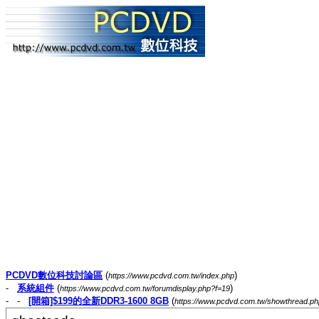
PCDVD數位科技討論區
(
)
https://www.pcdvd.com.tw/index.php
-
系統組件
(
)
https://www.pcdvd.com.tw/forumdisplay.php?f=19
- -
[開箱]$199的全新DDR3-1600 8GB
(
https://www.pcdvd.com.tw/showthread.p