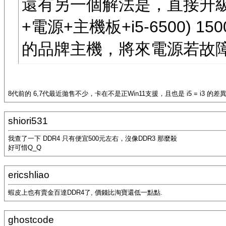
還有另一個解法是，直接升級
+電源+主機板+i5-6500)
的品牌主機，將來電源若故障
8代前的 6,7代最近拋售不少，卡在不是正Win11支援，且也是 i5 = i3 的差
shiori531
我查了一下 DDR4 只有便宜500元左右，沒像DDR3 那麼殺
好可惜Q_Q
ericshliao
蝦皮上也有賣金百達DDR4了, 價錢比淘寶還低一點點.
ghostcode