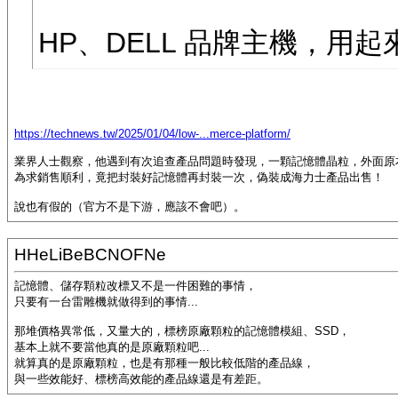
HP、DELL 品牌主機，用
https://technews.tw/2025/01/04/low-...merce-platform/
業界人士觀察，他遇到有次追查產品問題時發現，一顆記憶體晶粒，外面原本
為求銷售順利，竟把封裝好記憶體再封裝一次，偽裝成海力士產品出售！
說也有假的（官方不是下游，應該不會吧）。
HHeLiBeBCNOFNe
記憶體、儲存顆粒改標又不是一件困難的事情，
只要有一台雷雕機就做得到的事情...
那堆價格異常低，又量大的，標榜原廠顆粒的記憶體模組、SSD，
基本上就不要當他真的是原廠顆粒吧...
就算真的是原廠顆粒，也是有那種一般比較低階的產品線，
與一些效能好、標榜高效能的產品線還是有差距。