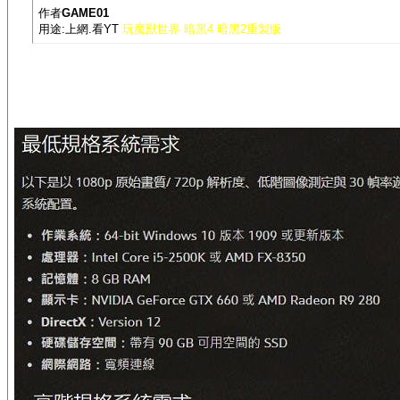
作者
GAME01
用途:上網.看YT
玩魔獸世界 暗黑4 暗黑2重製版