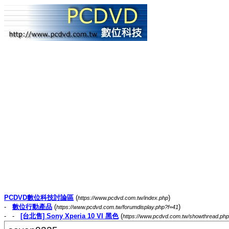
PCDVD數位科技討論區
(
)
https://www.pcdvd.com.tw/index.php
-
數位行動產品
(
)
https://www.pcdvd.com.tw/forumdisplay.php?f=41
- -
[台北售] Sony Xperia 10 VI 黑色
(
https://www.pcdvd.com.tw/showthread.ph