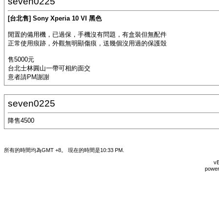
seven0225
[台北售] Sony Xperia 10 VI 黑色
閒置的備用機，已過保，手機沒有問題，有盒裝但無配件
正常使用痕跡，外觀無明顯傷痕，送幾個沒用過的保護殼
售5000元
台北士林圓山一帶可相約面交
意者請PM謝謝
seven0225
降售4500
所有的時間均為GMT +8。 現在的時間是
10:33 PM
.
vB
power