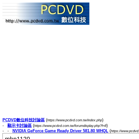
PCDVD數位科技討論區
(
)
https://www.pcdvd.com.tw/index.php
-
顯示卡討論區
(
)
https://www.pcdvd.com.tw/forumdisplay.php?f=8
- -
NVIDIA GeForce Game Ready Driver 581.80 WHQL
(
https://www.pcdv
mhp1120