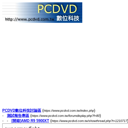
PCDVD數位科技討論區
(
)
https://www.pcdvd.com.tw/index.php
-
測試報告專區
(
)
https://www.pcdvd.com.tw/forumdisplay.php?f=80
- -
[開箱]AMD R9 5900XT
(
https://www.pcdvd.com.tw/showthread.php?t=1210717