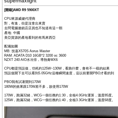
supermaxfight
[開箱]AMD R9 5900XT
CPU來源威健代理商
對，有進，但是沒拿出來賣
去問電腦連鎖店店員也不知道有這一顆
產地: 中國
美亞貨源的產地看到的有馬來西亞
配備如圖
MB: 技嘉X570S Aorus Master
RAM: ADATA D10 16GB*2 3200 oc 3600
NZXT 240 AIO水冷排，導熱膏MX6
CPU都是預設值，功耗約125W~130W，看跑什麼，會有不一樣的結果
預設值開下去可以看到5.05GHz這種瞬間速度，這以前要開PBO才看的到
PBO我有試著開到170W
180W的效果跟170W差不多，故使用170W
170W，跑滿32緒，WCG一個任務約1:30，全核4.0GHz運算，溫度85度。
125W，跑滿32緒，WCG一個任務約1:40，全核3.3GHz運算，溫度68度。