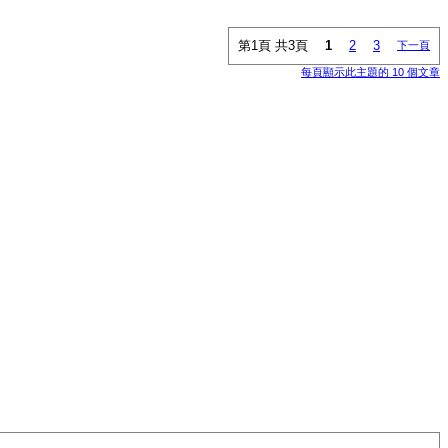
第1頁 共3頁
1
2
3
下一頁
每頁顯示此主題的 10 個文章