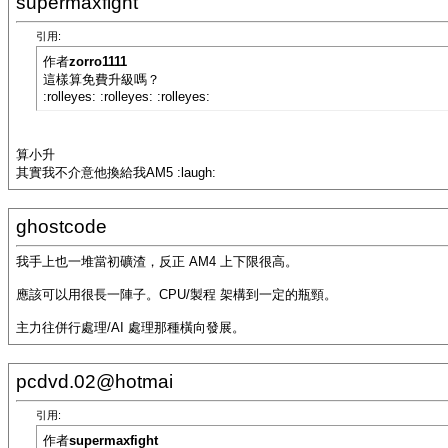
supermaxfight
引用:
作者
zorro1111
這樣算免費升級嗎？
:rolleyes: :rolleyes: :rolleyes:
算小升
其實我不介意他換給我AM5 :laugh:
ghostcode
我手上也一堆當初礦渣，反正 AM4 上下限很高。
應該可以用很長一陣子。CPU/製程 架構到一定的瓶頸。
主力往併行處理/AI 處理那種橫向發展。
pcdvd.02@hotmai
引用:
作者
supermaxfight