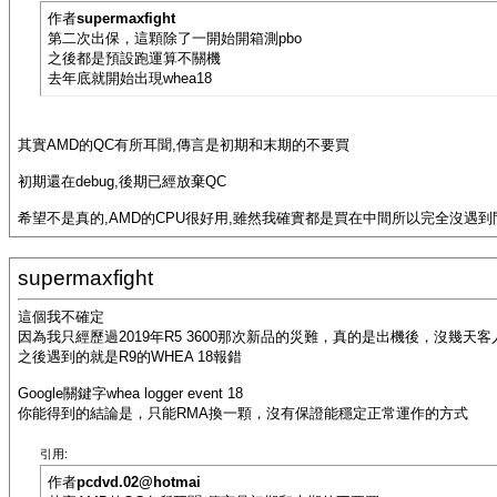
作者
supermaxfight
第二次出保，這顆除了一開始開箱測pbo
之後都是預設跑運算不關機
去年底就開始出現whea18
其實AMD的QC有所耳聞,傳言是初期和末期的不要買
初期還在debug,後期已經放棄QC
希望不是真的,AMD的CPU很好用,雖然我確實都是買在中間所以完全沒遇到問題 :
supermaxfight
這個我不確定
因為我只經歷過2019年R5 3600那次新品的災難，真的是出機後，沒幾天
之後遇到的就是R9的WHEA 18報錯
Google關鍵字whea logger event 18
你能得到的結論是，只能RMA換一顆，沒有保證能穩定正常運作的方式
引用:
作者
pcdvd.02@hotmai