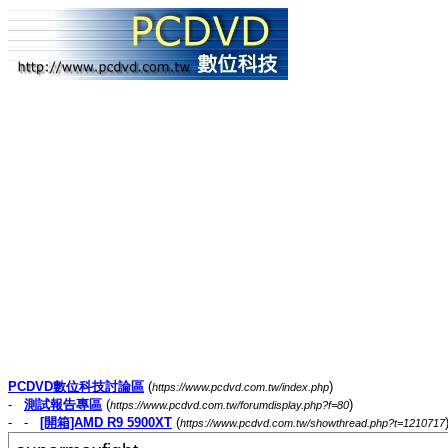
PCDVD數位科技討論區
(
)
https://www.pcdvd.com.tw/index.php
-
測試報告專區
(
)
https://www.pcdvd.com.tw/forumdisplay.php?f=80
- -
[開箱]AMD R9 5900XT
(
https://www.pcdvd.com.tw/showthread.php?t=1210717