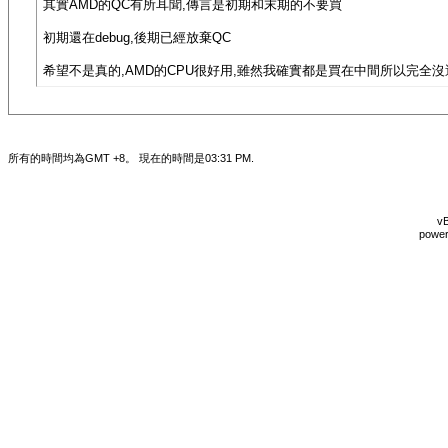
其實AMD的QC有所耳聞,傳言是初期和末期的不要買
初期還在debug,後期已經放棄QC
希望不是真的,AMD的CPU很好用,雖然我確實都是買在中間所以完全沒遇到問題
所有的時間均為GMT +8。 現在的時間是
03:31 PM
.
vB
power