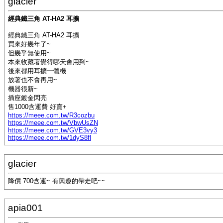
glacier
經典鐵三角 AT-HA2 耳擴
經典鐵三角 AT-HA2 耳擴
買來好幾年了~
但幾乎無使用~
本來收藏著覺得哪天會用到~
後來都用耳擴一體機
放著也不會再用~
機器很新~
插座鍍金閃亮
售1000含運費 好賣+
https://meee.com.tw/R3cozbu
https://meee.com.tw/VbwUsZN
https://meee.com.tw/GVE3vy3
https://meee.com.tw/1dyS8fl
glacier
降價 700含運~ 有興趣的帶走吧~~
apia001