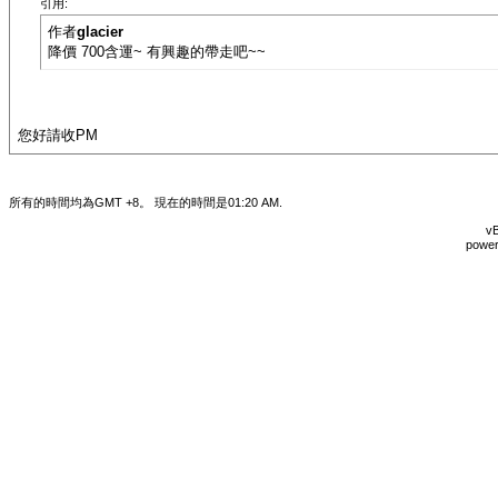
引用:
作者
glacier
降價 700含運~ 有興趣的帶走吧~~
您好請收PM
所有的時間均為GMT +8。 現在的時間是
01:20 AM
.
vB
power