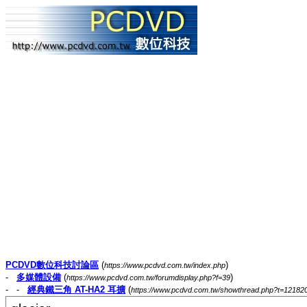
PCDVD數位科技討論區
(
)
https://www.pcdvd.com.tw/index.php
-
多媒體設備
(
)
https://www.pcdvd.com.tw/forumdisplay.php?f=39
- -
經典鐵三角 AT-HA2 耳擴
(
https://www.pcdvd.com.tw/showthread.php?t=12182