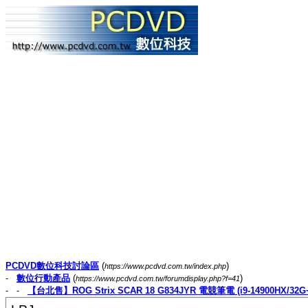
PCDVD數位科技討論區
(
)
https://www.pcdvd.com.tw/index.php
-
數位行動產品
(
)
https://www.pcdvd.com.tw/forumdisplay.php?f=41
- -
【台北售】ROG Strix SCAR 18 G834JYR 電競筆電 (i9-14900HX/32G+