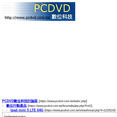
PCDVD數位科技討論區
(
)
https://www.pcdvd.com.tw/index.php
-
數位行動產品
(
)
https://www.pcdvd.com.tw/forumdisplay.php?f=41
- -
Ipad mini 5 LTE 64G
(
)
https://www.pcdvd.com.tw/showthread.php?t=1218114
jaingoxox