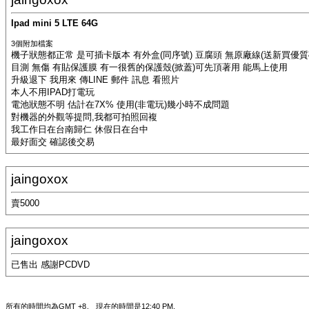
Ipad mini 5 LTE 64G
3個附加檔案
機子狀態都正常 是可插卡版本 有外盒(同序號) 豆腐頭 無原廠線(送新買優質矽
目測 無傷 有貼保護膜 有一很舊的保護殼(掀蓋)可先頂著用 能馬上使用
升級退下 我用來 傳LINE 郵件 訊息 看照片
本人不用IPAD打電玩
電池狀態不明 估計在7X% 使用(非電玩)幾小時不成問題
對機器的外觀等提問,我都可拍照回複
我工作日在台南歸仁 休假日在台中
最好面交 確認後交易
jaingoxox
賣5000
jaingoxox
已售出 感謝PCDVD
所有的時間均為GMT +8。 現在的時間是
12:40 PM
.