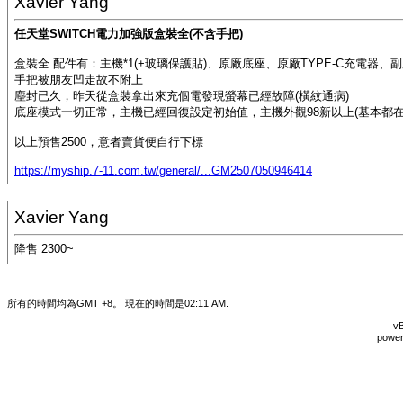
Xavier Yang
任天堂SWITCH電力加強版盒裝全(不含手把)
盒裝全 配件有：主機*1(+玻璃保護貼)、原廠底座、原廠TYPE-C充電器、
手把被朋友凹走故不附上
塵封已久，昨天從盒裝拿出來充個電發現螢幕已經故障(橫紋通病)
底座模式一切正常，主機已經回復設定初始值，主機外觀98新以上(基本都在吃灰
以上預售2500，意者賣貨便自行下標
https://myship.7-11.com.tw/general/...GM2507050946414
Xavier Yang
降售 2300~
所有的時間均為GMT +8。 現在的時間是
02:11 AM
.
vB
power