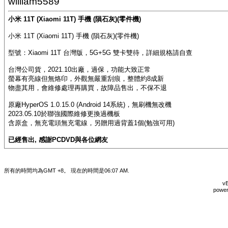
william5589
小米 11T (Xiaomi 11T) 手機 (隕石灰)(零件機)
小米 11T (Xiaomi 11T) 手機 (隕石灰)(零件機)
型號：Xiaomi 11T 台灣版，5G+5G 雙卡雙待，詳細規格請自查
台灣公司貨，2021.10出廠，過保，功能大致正常
螢幕有亮線但無烙印，外觀無嚴重刮痕，整體約8成新
物盡其用，會維修處理再購買，故障品售出，不保不退
原廠HyperOS 1.0.15.0 (Android 14系統)，無刷機無改機
2023.05.10於聯強國際維修更換過機板
含原盒，無充電頭無充電線，另贈用過背蓋1個(勉強可用)
已經售出, 感謝PCDVD與各位網友
所有的時間均為GMT +8。 現在的時間是
06:07 AM
.
vB
power