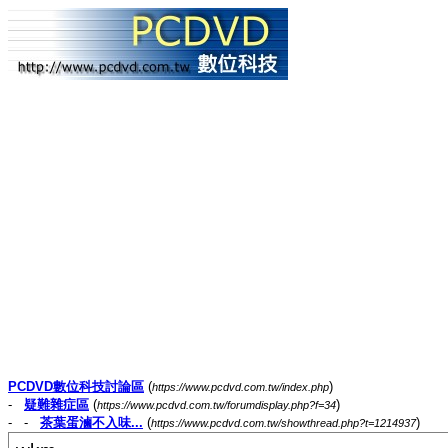
PCDVD數位科技討論區
(
)
https://www.pcdvd.com.tw/index.php
-
疑難雜症區
(
)
https://www.pcdvd.com.tw/forumdisplay.php?f=34
- -
茶葉蛋滷不入味...
(
)
https://www.pcdvd.com.tw/showthread.php?t=1214937