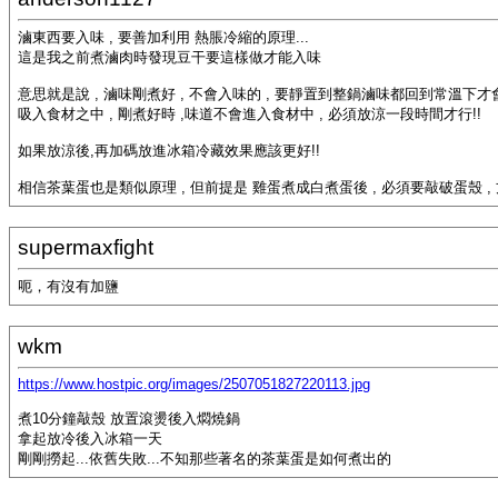
滷東西要入味 , 要善加利用 熱脹冷縮的原理...
這是我之前煮滷肉時發現豆干要這樣做才能入味
意思就是說 , 滷味剛煮好 , 不會入味的 , 要靜置到整鍋滷味都回到常溫下
吸入食材之中 , 剛煮好時 ,味道不會進入食材中 , 必須放涼一段時間才行!!
如果放涼後,再加碼放進冰箱冷藏效果應該更好!!
相信茶葉蛋也是類似原理 , 但前提是 雞蛋煮成白煮蛋後 , 必須要敲破蛋殼 , 方能入味!! :
supermaxfight
呃，有沒有加鹽
wkm
https://www.hostpic.org/images/2507051827220113.jpg
煮10分鐘敲殼 放置滾燙後入燜燒鍋
拿起放冷後入冰箱一天
剛剛撈起...依舊失敗...不知那些著名的茶葉蛋是如何煮出的