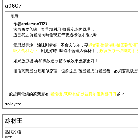
a9607
引用:
作者
anderson1127
滷東西要入味 , 要善加利用 熱脹冷縮的原理...
這是我之前煮滷肉時發現豆干要這樣做才能入味
意思就是說 , 滷味剛煮好 , 不會入味的 , 要
靜置到整鍋滷味都回到常溫
吸入食材之中
, 剛煮好時 ,味道不會進入食材中 ,
必須放涼一段時間才
如果放涼後,再加碼放進冰箱冷藏效果應該更好!!
相信茶葉蛋也是類似原理 , 但前提是 雞蛋煮成白煮蛋後 , 必須要敲破蛋殼 , 方能入味!
一般超商電鍋的茶葉蛋有
煮滾後
降到常溫
然後再加溫到熱呼呼
的？
:rolleyes:
線材王
熱脹冷縮
壓力