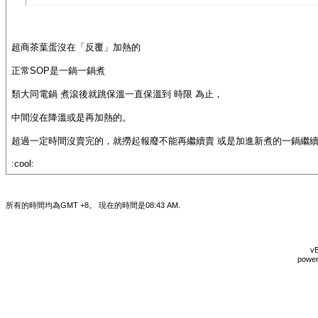
超商茶葉蛋沒在「反覆」加熱的
正常SOP是一鍋一鍋煮
類大同電鍋 煮滾後就跳保溫一直保溫到 時限 為止，
中間沒在降溫或是再加熱的。
超過一定時間沒賣完的，就撈起報廢不能再繼續賣 或是加進新煮的一鍋繼
:cool:
所有的時間均為GMT +8。 現在的時間是
08:43 AM
.
vB
power