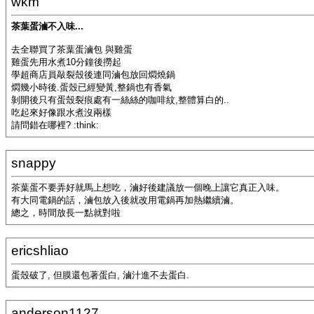
wkm
茶葉蛋滷不入味...
去全聯買了茶葉蛋滷包 與雞蛋
雞蛋先用水煮10分鐘後撈起
學超商店員敲裂殼後連同滷包放回燜燒鍋
燜幾小時後.蛋殼已經變黃,整鍋也有香氣
剝開後只有蛋殼裂痕處有一絲絲的咖啡紋,整體算白的..
吃起來好像跟水煮沒兩樣
請問錯在哪裡? :think:
snappy
茶葉蛋不要弄好就馬上想吃，滷好後建議放一個晚上讓它真正入味。
有大同電鍋的話，滷包放入後就改用電鍋再加熱繼續滷。
總之，時間放長一點就對啦
ericshliao
蛋殼破了, 但膜還包著蛋白, 滷汁進不去蛋白.
anderson1127