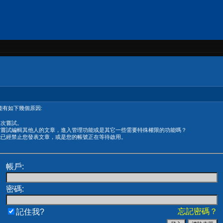
有如下幾個原因:
再次嘗試。
在嘗試編輯其他人的文章，進入管理功能或是其它一些需要特殊權限的功能嗎？
能已經禁止您發表文章，或是您的帳號正在等待啟用。
帳戶:
密碼:
忘記密碼？
記住我?