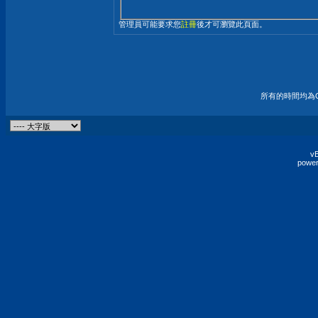
管理員可能要求您
註冊
後才可瀏覽此頁面。
所有的時間均為G
vB
power