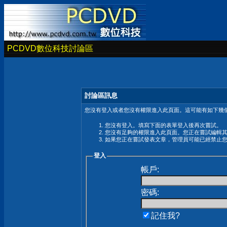
PCDVD數位科技討論區
討論區訊息
您沒有登入或者您沒有權限進入此頁面。這可能有如下幾個
您沒有登入。填寫下面的表單登入後再次嘗試。
您沒有足夠的權限進入此頁面。您正在嘗試編輯
如果您正在嘗試發表文章，管理員可能已經禁止
登入
帳戶:
密碼:
記住我?