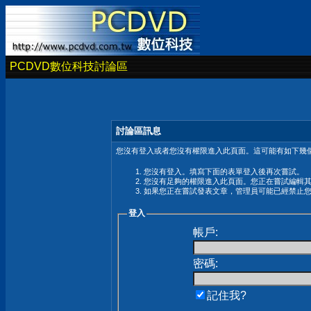
PCDVD數位科技討論區
討論區訊息
您沒有登入或者您沒有權限進入此頁面。這可能有如下幾個
您沒有登入。填寫下面的表單登入後再次嘗試。
您沒有足夠的權限進入此頁面。您正在嘗試編輯
如果您正在嘗試發表文章，管理員可能已經禁止
登入
帳戶:
密碼:
記住我?