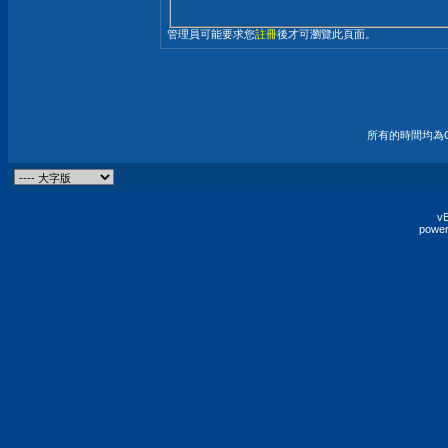
管理員可能要求您
註冊
後才可瀏覽此頁面。
所有的時間均為G
vB
power