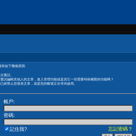
有如下幾個原因:
再次嘗試。
在嘗試編輯其他人的文章，進入管理功能或是其它一些需要特殊權限的功能嗎？
能已經禁止您發表文章，或是您的帳號正在等待啟用。
帳戶:
密碼:
忘記密碼？
記住我?