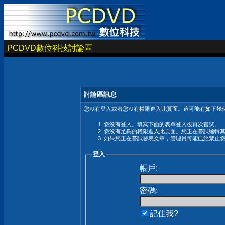
PCDVD數位科技討論區
討論區訊息
您沒有登入或者您沒有權限進入此頁面。這可能有如下幾個
您沒有登入。填寫下面的表單登入後再次嘗試。
您沒有足夠的權限進入此頁面。您正在嘗試編輯
如果您正在嘗試發表文章，管理員可能已經禁止
登入
帳戶:
密碼:
記住我?