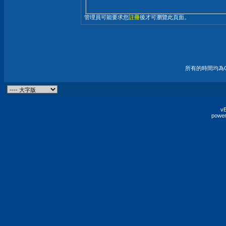
管理員可能要求您
註冊
後才可瀏覽此頁面。
所有的時間均為G
vB
power